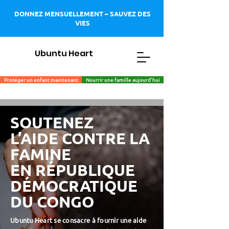
DONNEZ MENSUELLEMENT – SAUVEZ DES
VIES
Ubuntu Heart
Protéger un enfant maintenant
Nourrir une famille aujourd'hui
SOUTENEZ
L’AIDE CONTRE LA
FAMINE
EN RÉPUBLIQUE
DÉMOCRATIQUE
DU CONGO
Ubuntu Heart se consacre à fournir une aide