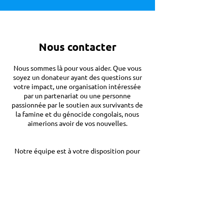
Nous contacter
Nous sommes là pour vous aider. Que vous
soyez un donateur ayant des questions sur
votre impact, une organisation intéressée
par un partenariat ou une personne
passionnée par le soutien aux survivants de
la famine et du génocide congolais, nous
aimerions avoir de vos nouvelles.
Notre équipe est à votre disposition pour
vous fournir de plus amples informations
sur nos programmes, les possibilités de
volontariat, le soutien à la collecte de
fonds ou les questions des médias.
Mettons-nous en contact et travaillons
ensemble pour apporter de l'espoir et de
l'aide là où le besoin s'en fait le plus sentir.